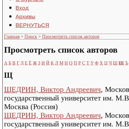
Вход
Архивы
ВЕРНУТЬСЯ
Главная
>
Поиск
>
Просмотреть список авторов
Просмотреть список авторов
А
Б
В
Г
Д
Е
Ё
Ж
З
И
Й
К
Л
М
Н
О
П
Р
С
Т
У
Ф
Х
Ц
Ч
Ш
Щ
Ъ
Щ
ЩЕДРИН, Виктор Андреевич
, Моско
государственный университет им. М.В.
Москва (Россия)
ЩЕДРИН, Виктор Андреевич
, Моско
государственный университет им. М.В