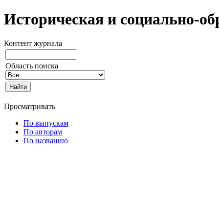
Историческая и социально-об
Контент журнала
Область поиска
Просматривать
По выпускам
По авторам
По названию