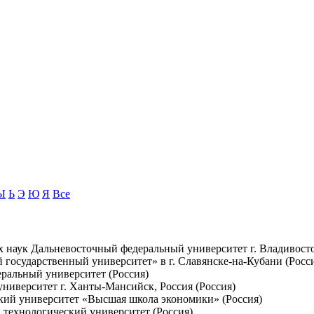
Ы
Ь
Э
Ю
Я
Все
х наук Дальневосточный федеральный университет г. Владивосто
осударственный университет» в г. Славянске-на-Кубани (Росс
еральный университет (Россия)
ниверситет г. Ханты-Мансийск, Россия (Россия)
кий университет «Высшая школа экономики» (Россия)
 технологический университет (Россия)