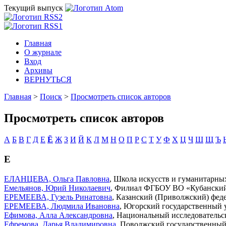
Текущий выпуск
Главная
О журнале
Вход
Архивы
ВЕРНУТЬСЯ
Главная
>
Поиск
>
Просмотреть список авторов
Просмотреть список авторов
А
Б
В
Г
Д
Е
Ё
Ж
З
И
Й
К
Л
М
Н
О
П
Р
С
Т
У
Ф
Х
Ц
Ч
Ш
Щ
Ъ
Е
ЕЛАНЦЕВА, Ольга Павловна
, Школа искусств и гуманитарны
Емельянов, Юрий Николаевич
, Филиал ФГБОУ ВО «Кубанский г
ЕРЕМЕЕВА, Гузель Ринатовна
, Казанский (Приволжский) фед
ЕРЕМЕЕВА, Людмила Ивановна
, Югорский государственный у
Ефимова, Алла Александровна
, Национальный исследовательс
Ефремова, Дарья Владимировна
, Поволжский государственный