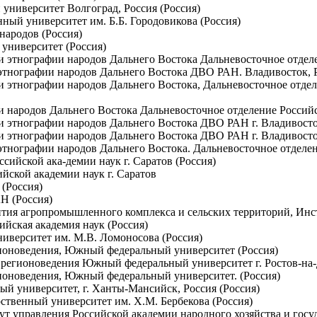
 университет Волгоград, Россия (Россия)
ный университет им. Б.Б. Городовикова (Россия)
народов (Россия)
 университет (Россия)
 и этнографии народов Дальнего Востока Дальневосточное отдел
 этнографии народов Дальнего Востока ДВО РАН. Владивосток, 
 и этнографии народов Дальнего Востока, Дальневосточное отдел
и народов Дальнего Востока Дальневосточное отделение Российс
 и этнографии народов Дальнего Востока ДВО РАН г. Владивосток
 и этнографии народов Дальнего Востока ДВО РАН г. Владивосток
этнографии народов Дальнего Востока. Дальневосточное отделен
сийской ака-демии наук г. Саратов (Россия)
йской академии наук г. Саратов
 (Россия)
Н (Россия)
ития агропромышленного комплекса и сельских территорий, Инс
ийская академия наук (Россия)
ниверситет им. М.В. Ломоносова (Россия)
гионоведения, Южный федеральный университет (Россия)
 регионоведения Южный федеральный университет г. Ростов-на-Д
гионоведения, Южный федеральный университет. (Россия)
ый университет, г. Ханты-Мансийск, Россия (Россия)
рственный университет им. Х.М. Бербекова (Россия)
ут управления Российской академии народного хозяйства и гос