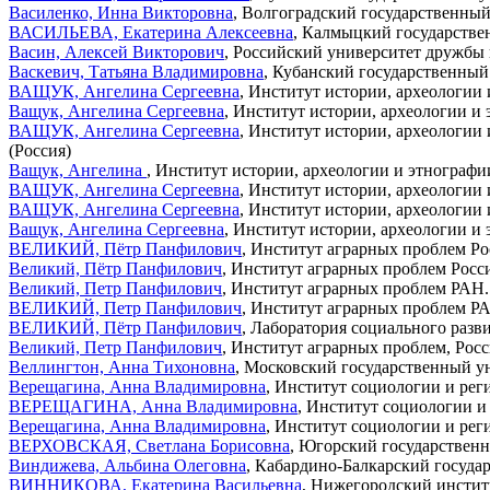
Василенко, Инна Викторовна
, Волгоградский государственный
ВАСИЛЬЕВА, Екатерина Алексеевна
, Калмыцкий государствен
Васин, Алексей Викторович
, Российский университет дружбы 
Васкевич, Татьяна Владимировна
, Кубанский государственный
ВАЩУК, Ангелина Сергеевна
, Институт истории, археологии
Ващук, Ангелина Сергеевна
, Институт истории, археологии и
ВАЩУК, Ангелина Сергеевна
, Институт истории, археологии
(Россия)
Ващук, Ангелина
, Институт истории, археологии и этнографи
ВАЩУК, Ангелина Сергеевна
, Институт истории, археологии
ВАЩУК, Ангелина Сергеевна
, Институт истории, археологии
Ващук, Ангелина Сергеевна
, Институт истории, археологии и 
ВЕЛИКИЙ, Пётр Панфилович
, Институт аграрных проблем Рос
Великий, Пётр Панфилович
, Институт аграрных проблем Росси
Великий, Петр Панфилович
, Институт аграрных проблем РАН.
ВЕЛИКИЙ, Петр Панфилович
, Институт аграрных проблем РА
ВЕЛИКИЙ, Пётр Панфилович
, Лаборатория социального разв
Великий, Петр Панфилович
, Институт аграрных проблем, Росс
Веллингтон, Анна Тихоновна
, Московский государственный у
Верещагина, Анна Владимировна
, Институт социологии и ре
ВЕРЕЩАГИНА, Анна Владимировна
, Институт социологии и
Верещагина, Анна Владимировна
, Институт социологии и ре
ВЕРХОВСКАЯ, Светлана Борисовна
, Югорский государственн
Виндижева, Альбина Олеговна
, Кабардино-Балкарский госуда
ВИННИКОВА, Екатерина Васильевна
, Нижегородский инстит