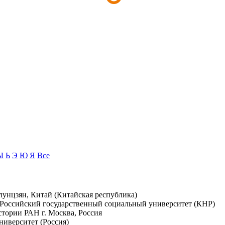
Ы
Ь
Э
Ю
Я
Все
лунцзян, Китай (Китайская республика)
; Российский государственный социальный университет (КНР)
стории РАН г. Москва, Россия
ниверситет (Россия)