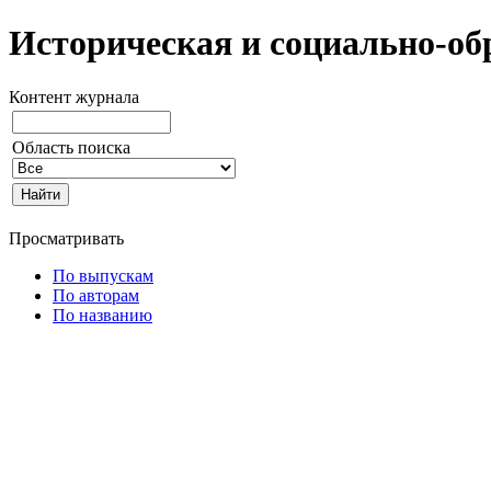
Историческая и социально-об
Контент журнала
Область поиска
Просматривать
По выпускам
По авторам
По названию