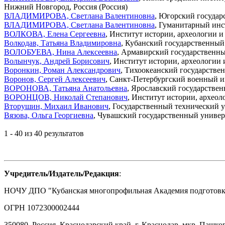
Нижний Новгород, Россия (Россия)
ВЛАДИМИРОВА, Светлана Валентиновна
, Югорский государ
ВЛАДИМИРОВА, Светлана Валентиновна
, Гуманитарный инс
ВОЛКОВА, Елена Сергеевна
, Институт истории, археологии и
Волкодав, Татьяна Владимировна
, Кубанский государственный
ВОЛОБУЕВА, Нина Алексеевна
, Армавирский государственный
Волынчук, Андрей Борисович
, Институт истории, археологии 
Воронкин, Роман Александрович
, Тихоокеанский государстве
Воронов, Сергей Алексеевич
, Санкт-Петербургский военный и
ВОРОНОВА, Татьяна Анатольевна
, Ярославский государствен
ВОРОНЦОВ, Николай Степанович
, Институт истории, архео
Вторушин, Михаил Иванович
, Государственный технический у
Вязова, Ольга Георгиевна
, Чувашский государственный универс
1 - 40 из 40 результатов
Учредитель/Издатель/Редакция
:
НОЧУ ДПО "Кубанская многопрофильная Академия подготовки
ОГРН 1072300002444
350080, Россия, Краснодарский край, г. Краснодар, мкр. Пашков