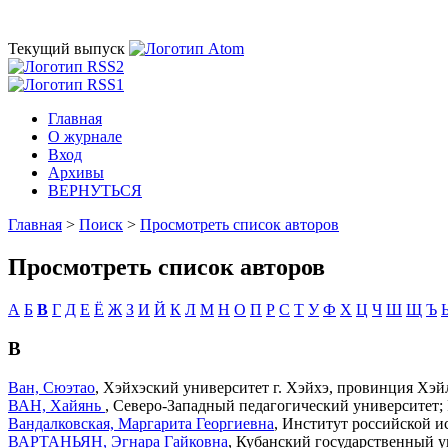
Текущий выпуск
Главная
О журнале
Вход
Архивы
ВЕРНУТЬСЯ
Главная
>
Поиск
>
Просмотреть список авторов
Просмотреть список авторов
А
Б
В
Г
Д
Е
Ё
Ж
З
И
Й
К
Л
М
Н
О
П
Р
С
Т
У
Ф
Х
Ц
Ч
Ш
Щ
Ъ
В
Ван, Сюэтао
, Хэйхэский университет г. Хэйхэ, провинция Хэй
ВАН, Хайянь
, Северо-Западный педагогический университет
Вандалковская, Маргарита Георгиевна
, Институт российской и
ВАРТАНЬЯН, Эгнара Гайковна
, Кубанский государственный у