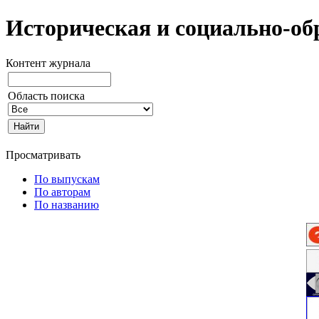
Историческая и социально-об
Контент журнала
Область поиска
Просматривать
По выпускам
По авторам
По названию