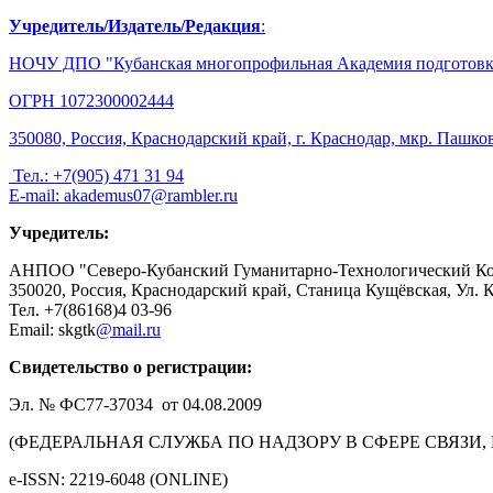
Учредитель/Издатель/Редакция
:
НОЧУ ДПО "Кубанская многопрофильная Академия подготовки
ОГРН 1072300002444
350080, Россия, Краснодарский край, г. Краснодар, мкр. Пашков
Тел.: +7(905) 471 31 94
E-mail:
akademus07@rambler.ru
Учредитель:
АНПОО "Северо-Кубанский Гуманитарно-Технологический К
350020, Россия, Краснодарский край, Станица Кущёвская, Ул. 
Тел. +7(86168)4 03-96
Email: skgtk
@mail.ru
Свидетельство о регистрации:
Эл. № ФС77-37034 от 04.08.2009
(ФЕДЕРАЛЬНАЯ СЛУЖБА ПО НАДЗОРУ В СФЕРЕ СВЯ
e-ISSN: 2219-6048 (ONLINE)