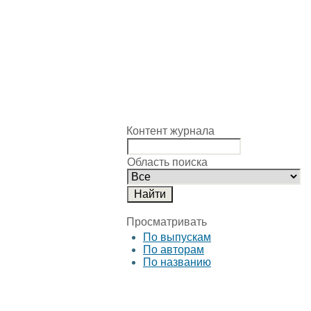
Контент журнала
Область поиска
Просматривать
По выпускам
По авторам
По названию