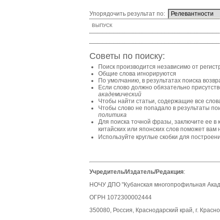
Упорядочить результат по:
ВЫПУСК
Советы по поиску:
Поиск производится независимо от регист
Общие слова игнорируются
По умолчанию, в результатах поиска воз
Если слово должно обязательно присутство
академический
Чтобы найти статьи, содержащие все слов
Чтобы слово не попадало в результаты пои
политика
Для поиска точной фразы, заключите ее в 
китайских или японских слов поможет вам 
Используйте круглые скобки для построен
Учредитель/Издатель/Редакция
:
НОЧУ ДПО "Кубанская многопрофильная Акаде
ОГРН 1072300002444
350080, Россия, Краснодарский край, г. Красно