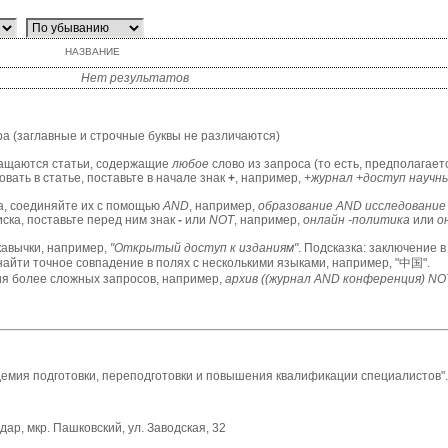
НАЗВАНИЕ
Нет результатов
ра (заглавные и строчные буквы не различаются)
вращаются статьи, содержащие
любое
слово из запроса (то есть, предполагае
вать в статье, поставьте в начале знак
+
, например,
+журнал +доступ научн
а, соединяйте их с помощью
AND
, например,
образование AND исследование
ска, поставьте перед ним знак
-
или
NOT
, например,
онлайн -политика
или
о
кавычки, например,
"Открытый доступ к изданиям"
. Подсказка: заключение в
найти точное совпадение в полях с несколькими языками, например, "中国".
ия более сложных запросов, например,
архив ((журнал AND конференция) NO
мия подготовки, переподготовки и повышения квалификации специалистов".
дар, мкр. Пашковский, ул. Заводская, 32