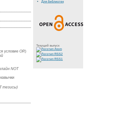
Для библиотек
Текущий выпуск
тся условие
OR
)
ый
нлайн NOT
 кавычки
T тезисы)