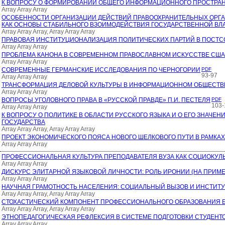
К ВОПРОСУ О ФОРМИРОВАНИИ ОБЩЕГО ИНФОРМАЦИОННОГО ПРОСТРАН
Array Array Array
ОСОБЕННОСТИ ОРГАНИЗАЦИИ ДЕЙСТВИЙ ПРАВООХРАНИТЕЛЬНЫХ ОРГА
КАК ОСНОВЫ СТАБИЛЬНОГО ВЗОИМОДЕЙСТВИЯ ГОСУДАРСТВЕННОЙ ВЛ
Array Array Array, Array Array Array
ПРАВОВАЯ ИНСТИТУЦИОНАЛИЗАЦИЯ ПОЛИТИЧЕСКИХ ПАРТИЙ В ПОСТС
Array Array Array
ПРОБЛЕМА КАНОНА В СОВРЕМЕННОМ ПРАВОСЛАВНОМ ИСКУССТВЕ США 
Array Array Array
СОВРЕМЕННЫЕ ГЕРМАНСКИЕ ИССЛЕДОВАНИЯ ПО ЧЕРНОГОРИИ
PDF
93-97
Array Array Array
ТРАНСФОРМАЦИЯ ДЕЛОВОЙ КУЛЬТУРЫ В ИНФОРМАЦИОННОМ ОБЩЕСТВ
Array Array Array
ВОПРОСЫ УГОЛОВНОГО ПРАВА В «РУССКОЙ ПРАВДЕ» П.И. ПЕСТЕЛЯ
PDF
103-
Array Array Array
К ВОПРОСУ О ПОЛИТИКЕ В ОБЛАСТИ РУССКОГО ЯЗЫКА И О ЕГО ЗНАЧ
ГОСУДАРСТВА
Array Array Array, Array Array Array
ПРОЕКТ ЭКОНОМИЧЕСКОГО ПОЯСА НОВОГО ШЕЛКОВОГО ПУТИ В РАМКА
Array Array Array
ПРОФЕССИОНАЛЬНАЯ КУЛЬТУРА ПРЕПОДАВАТЕЛЯ ВУЗА КАК СОЦИОКУ
Array Array Array
ДИСКУРС ЭЛИТАРНОЙ ЯЗЫКОВОЙ ЛИЧНОСТИ: РОЛЬ ИРОНИИ (НА ПРИМЕ
Array Array Array
НАУЧНАЯ ГРАМОТНОСТЬ НАСЕЛЕНИЯ: СОЦИАЛЬНЫЙ ВЫЗОВ И ИНСТИ
Array Array Array, Array Array Array
СТОХАСТИЧЕСКИЙ КОМПОНЕНТ ПРОФЕССИОНАЛЬНОГО ОБРАЗОВАНИЯ Б
Array Array Array, Array Array Array
ЭТНОПЕДАГОГИЧЕСКАЯ РЕФЛЕКСИЯ В СИСТЕМЕ ПОДГОТОВКИ СТУДЕНТ
Array Array Array