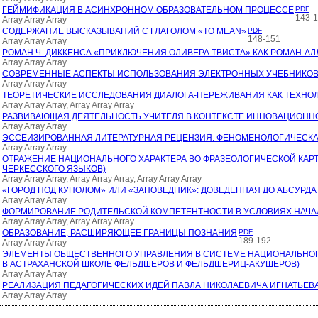
ГЕЙМИФИКАЦИЯ В АСИНХРОННОМ ОБРАЗОВАТЕЛЬНОМ ПРОЦЕССЕ
PDF
143-
Array Array Array
СОДЕРЖАНИЕ ВЫСКАЗЫВАНИЙ С ГЛАГОЛОМ «TO MEAN»
PDF
148-151
Array Array Array
РОМАН Ч. ДИККЕНСА «ПРИКЛЮЧЕНИЯ ОЛИВЕРА ТВИСТА» КАК РОМАН-АЛ
Array Array Array
СОВРЕМЕННЫЕ АСПЕКТЫ ИСПОЛЬЗОВАНИЯ ЭЛЕКТРОННЫХ УЧЕБНИКОВ
Array Array Array
ТЕОРЕТИЧЕСКИЕ ИССЛЕДОВАНИЯ ДИАЛОГА-ПЕРЕЖИВАНИЯ КАК ТЕХН
Array Array Array, Array Array Array
РАЗВИВАЮЩАЯ ДЕЯТЕЛЬНОСТЬ УЧИТЕЛЯ В КОНТЕКСТЕ ИННОВАЦИОНН
Array Array Array
ЭССЕИЗИРОВАННАЯ ЛИТЕРАТУРНАЯ РЕЦЕНЗИЯ: ФЕНОМЕНОЛОГИЧЕСКА
Array Array Array
ОТРАЖЕНИЕ НАЦИОНАЛЬНОГО ХАРАКТЕРА ВО ФРАЗЕОЛОГИЧЕСКОЙ КАРТИ
ЧЕРКЕССКОГО ЯЗЫКОВ)
Array Array Array, Array Array Array, Array Array Array
«ГОРОД ПОД КУПОЛОМ» ИЛИ «ЗАПОВЕДНИК»: ДОВЕДЕННАЯ ДО АБСУРД
Array Array Array
ФОРМИРОВАНИЕ РОДИТЕЛЬСКОЙ КОМПЕТЕНТНОСТИ В УСЛОВИЯХ НАЧ
Array Array Array, Array Array Array
ОБРАЗОВАНИЕ, РАСШИРЯЮЩЕЕ ГРАНИЦЫ ПОЗНАНИЯ
PDF
189-192
Array Array Array
ЭЛЕМЕНТЫ ОБЩЕСТВЕННОГО УПРАВЛЕНИЯ В СИСТЕМЕ НАЦИОНАЛЬНОГО
В АСТРАХАНСКОЙ ШКОЛЕ ФЕЛЬДШЕРОВ И ФЕЛЬДШЕРИЦ-АКУШЕРОВ)
Array Array Array
РЕАЛИЗАЦИЯ ПЕДАГОГИЧЕСКИХ ИДЕЙ ПАВЛА НИКОЛАЕВИЧА ИГНАТЬЕВ
Array Array Array