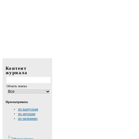
Контент
журнала
Область поиска
Просматривать
по выпускам
по авторам
по названию