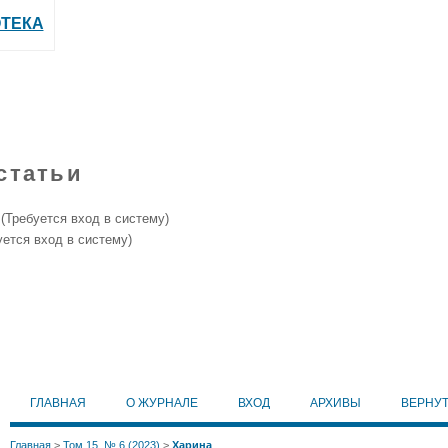
ТЕКА
статьи
е
(Требуется вход в систему)
уется вход в систему)
ГЛАВНАЯ
О ЖУРНАЛЕ
ВХОД
АРХИВЫ
ВЕРНУ
Главная
>
Том 15, № 6 (2023)
>
Харина