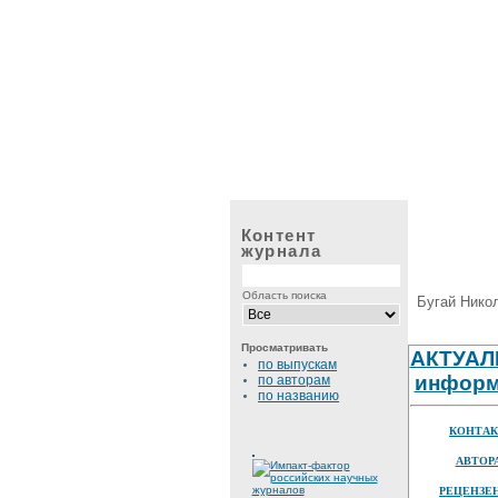
Контент
журнала
Область поиска
Бугай Никол
Просматривать
АКТУАЛ
по выпускам
информ
по авторам
по названию
КОНТА
АВТОР
РЕЦЕНЗЕ