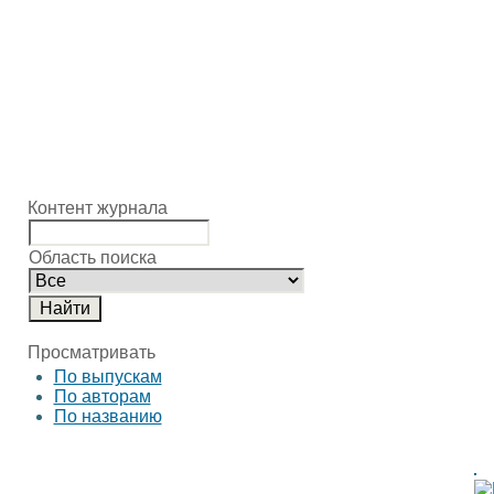
Контент журнала
Область поиска
Просматривать
По выпускам
По авторам
По названию