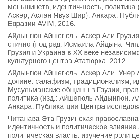
меньшинств, идентич-ность, политика 
Аскер, Аслан Явуз Шир). Анкара: Пуб
Евразии AVIM, 2016.
Айдынгюн Айшегюль, Аскер Али Грузия
стично (под ред. Исмаила Айдына, Чиг
Грузия и Украина в XX веке независим
культурного центра Ататюрка, 2012.
Айдынгюн Айшегюль, Аскер Али, Унер 
долине: салафизм, традиционализм, ид
Мусульманские общины в Грузии, прав
политика (изд.: Айшегюль Айдынгюн, А
Анкара: Публика-ции Центра исследов
Читанава Эта Грузинская православна
идентичность и политическое влияние 
политическая власть: изучение роли ц