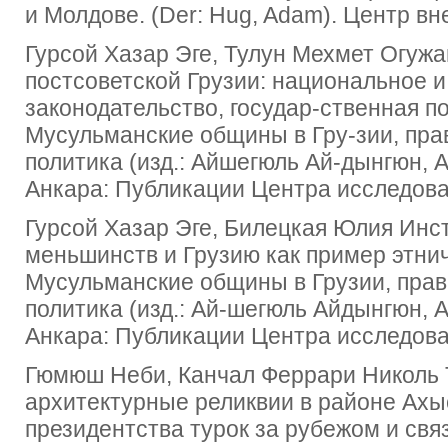
и Молдове. (Der: Hug, Adam). Центр вн
Гурсой Хазар Эге, Тулун Мехмет Огуж
постсоветской Грузии: национальное 
законодательство, государ-ственная п
Мусульманские общины в Гру-зии, пра
политика (изд.: Айшегюль Ай-дынгюн, 
Анкара: Публикации Центра исследова
Гурсой Хазар Эге, Билецкая Юлия Инс
меньшинств и Грузию как пример этнич
Мусульманские общины в Грузии, прав
политика (изд.: Ай-шегюль Айдынгюн, А
Анкара: Публикации Центра исследова
Гюмюш Неби, Канчал Феррари Николь 
архитектурные реликвии в районе Ахы
президентства турок за рубежом и свя