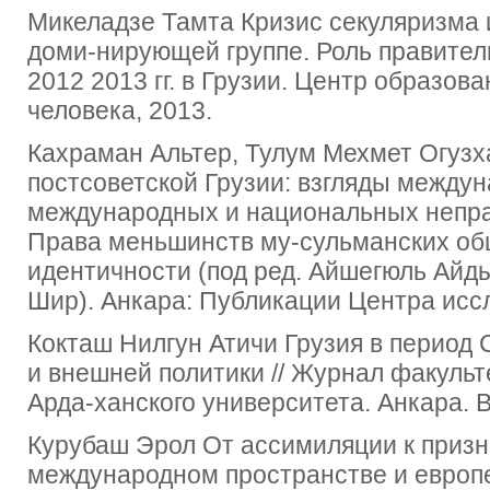
Микеладзе Тамта Кризис секуляризма 
доми-нирующей группе. Роль правител
2012 2013 гг. в Грузии. Центр образов
человека, 2013.
Кахраман Альтер, Тулум Мехмет Огузх
постсоветской Грузии: взгляды между
международных и национальных непра
Права меньшинств му-сульманских общ
идентичности (под ред. Айшегюль Айды
Шир). Анкара: Публикации Центра исс
Кокташ Нилгун Атичи Грузия в период
и внешней политики // Журнал факульт
Арда-ханского университета. Анкара. Вы
Курубаш Эрол От ассимиляции к приз
международном пространстве и европей