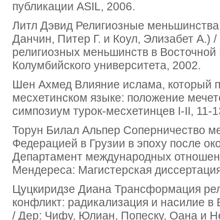
публикации ASIL, 2006.
Литл Дэвид Религиозные меньшинства и
Данчин, Питер Г. и Коул, Элизабет А.) 
религиозных меньшинств в Восточной 
Колумбийского университета, 2002.
Шен Ахмед Влияние ислама, который п
месхетинском языке: положение мечете
симпозиум турок-месхетинцев I-II, 11-13 
Торун Билал Альпер Соперничество м
Федерацией в Грузии в эпоху после ок
Департамент международных отношен
Мендереса: Магистерская диссертация
Цуцкиридзе Диана Трансформация религ
конфликт: радикализация и насилие в
/ Дер: Чифу, Юлиан, Попеску, Оана и Неде