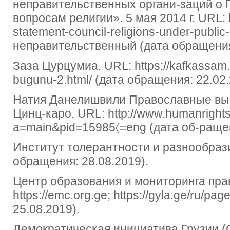
неправительственных органи-заций о 
вопросам религии». 5 мая 2014 г. URL: htt
statement-council-religions-under-publi
неправительственный (дата обращения
Заза Цурцумиа. URL: https://kafkassam.c
bugunu-2.html/ (дата обращения: 22.02.
Натия Данелишвили Православные выс
Цинц-каро. URL: http://www.humanrights
a=main&pid=15985〈=eng (дата об-ращен
Институт толерантности и разнообразия (
обращения: 28.08.2019).
Центр образования и мониторинга пра
https://emc.org.ge; https://gyla.ge/ru/pa
25.08.2019).
Демократическая инициатива Грузии (GD