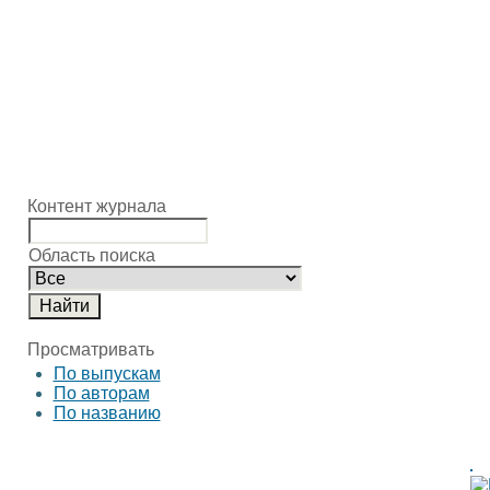
Контент журнала
Область поиска
Просматривать
По выпускам
По авторам
По названию