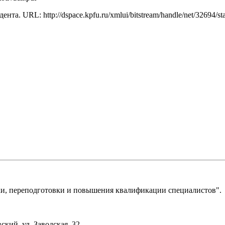
а. URL: http://dspace.kpfu.ru/xmlui/bitstream/handle/net/32694/
, переподготовки и повышения квалификации специалистов".
ский, ул. Заводская, 32