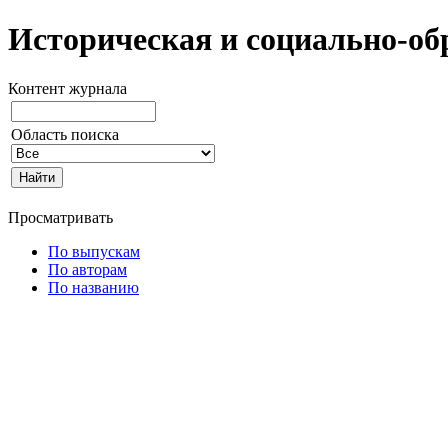
Историческая и социально-об
Контент журнала
Область поиска
Просматривать
По выпускам
По авторам
По названию