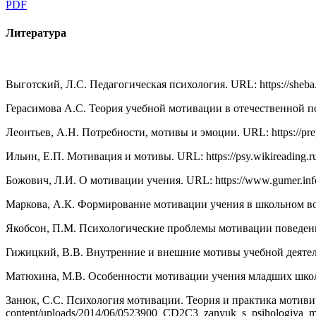
PDF
Литература
Выготский, Л.С. Педагогическая психология. URL: https://sheba.s
Герасимова А.С. Теория учебной мотивации в отечественной псих
Леонтьев, А.Н. Потребности, мотивы и эмоции. URL: https://prepo
Ильин, Е.П. Мотивация и мотивы. URL: https://psy.wikireading.r
Божович, Л.И. О мотивации учения. URL: https://www.gumer.info/
Маркова, А.К. Формирование мотивации учения в школьном возрас
Якобсон, П.М. Психологические проблемы мотивации поведения ч
Гижицкий, В.В. Внутренние и внешние мотивы учебной деятельн
Матюхина, М.В. Особенности мотивации учения младших школьни
Занюк, С.С. Психология мотивации. Теория и практика мотивир
content/uploads/2014/06/0523900_CD2C3_zanyuk_s_psihologiya_mo