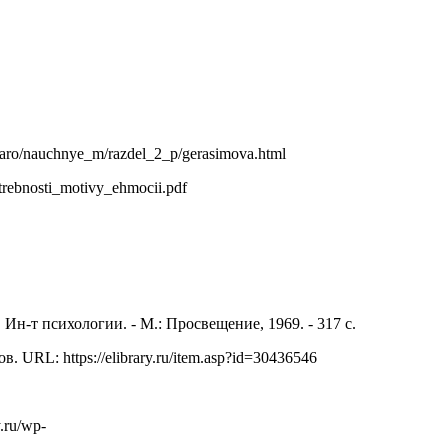
ro/nauchnye_m/razdel_2_p/gerasimova.html
rebnosti_motivy_ehmocii.pdf
н-т психологии. - М.: Просвещение, 1969. - 317 с.
RL: https://elibrary.ru/item.asp?id=30436546
.ru/wp-