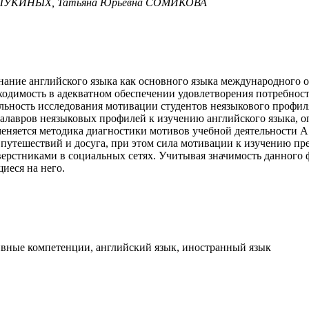
а ЛУКИНЫХ, Татьяна Юрьевна СОМИКОВА
знание английского языка как основного языка международного
ходимость в адекватном обеспечении удовлетворения потребнос
льность исследования мотивации студентов неязыкового профил
калавров неязыковых профилей к изучению английского языка, 
еняется методика диагностики мотивов учебной деятельности А
ля путешествий и досуга, при этом сила мотивации к изучению
сверстниками в социальных сетях. Учитывая значимость данного
иеся на него.
ивные компетенции, английский язык, иностранный язык