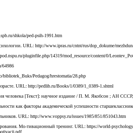
pb.ru/shkola/ped-psih-1991.htm
ологии. URL: http://www.ipras.ru/cntnt/rus/dop_dokume/mezhduna
d.nspu.ru/pluginfile.php/14319/mod_resource/content/0/Leontev_Pot
u/64986
bibliotek_Buks/Pedagog/hrestomatia/28.php
те. URL: http://pedlib.ru/Books/1/0389/1_0389-1.shtml
еловека [Текст]: научное издание / П. М. Якобсон ; АН СССР, И
ости как факторы академической успешности старшеклассников. U
ков. URL: http://www.voppsy.ru/issues/1985/851/851043.htm
ования. Мо-тивационный тренинг. URL: https://world-psychology
tivacii.pdf