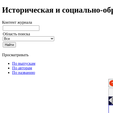
Историческая и социально-об
Контент журнала
Область поиска
Просматривать
По выпускам
По авторам
По названию