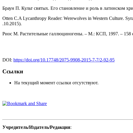
Браун П. Культ святых. Его становление и роль в латинском хри
Otten C.A Lycanthropy Reader: Werewolves in Western Culture. S
.10.2015).
Риос М. Растительные галлюциногены. ‒ М.: КСП, 1997. ‒ 158 
DOI:
https://doi.org/10.17748/2075-9908-2015-7-7/2-92-95
Ссылки
На текущий момент ссылки отсутствуют.
Учредитель/Издатель/Редакция
: