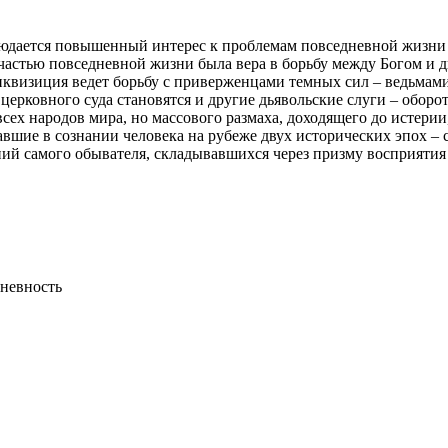
людается повышенный интерес к проблемам повседневной жизни 
астью повседневной жизни была вера в борьбу между Богом и дь
инквизиция ведет борьбу с приверженцами темных сил – ведьма
церковного суда становятся и другие дьявольские слуги – оборо
всех народов мира, но массового размаха, доходящего до истери
авшие в сознании человека на рубеже двух исторических эпох –
ий самого обывателя, складывавшихся через призму восприятия 
дневность