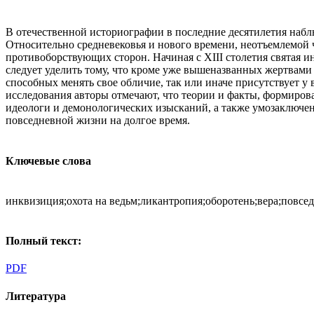
В отечественной историографии в последние десятилетия наб
Относительно средневековья и нового времени, неотъемлемой ч
противоборствующих сторон. Начиная с XIII столетия святая 
следует уделить тому, что кроме уже вышеназванных жертвами 
способных менять свое обличие, так или иначе присутствует у 
исследования авторы отмечают, что теории и факты, формиров
идеологи и демонологических изысканий, а также умозаключен
повседневной жизни на долгое время.
Ключевые слова
инквизиция;охота на ведьм;ликантропия;оборотень;вера;повсе
Полный текст:
PDF
Литература