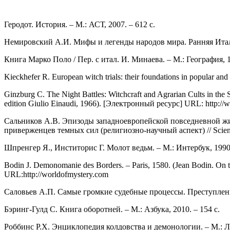
Геродот. История. ‒ М.: АСТ, 2007. ‒ 612 c.
Немировский А.И. Мифы и легенды народов мира. Ранняя Италия
Книга Марко Поло / Пер. с итал. И. Минаева. ‒ М.: География, 1
Kieckhefer R. European witch trials: their foundations in popular an
Ginzburg C. The Night Battles: Witchcraft and Agrarian Cults in the 
edition Giulio Einaudi, 1966). [Электронный ресурс] URL: http:/
Сальников А.В. Эпизоды западноевропейской повседневной жи
приверженцев темных сил (религиозно-научный аспект) // Science
Шпренгер Я., Инститорис Г. Молот ведьм. ‒ М.: Интербук, 1990.
Bodin J. Demonomanie des Borders. ‒ Paris, 1580. (Jean Bodin. On 
URL:http://worldofmystery.com
Саловьев А.П. Самые громкие судебные процессы. Преступления
Бэринг-Гулд С. Книга оборотней. ‒ М.: Азбука, 2010. ‒ 154 с.
Роббинс Р.Х. Энциклопедия колдовства и демонологии. ‒ М.: Л