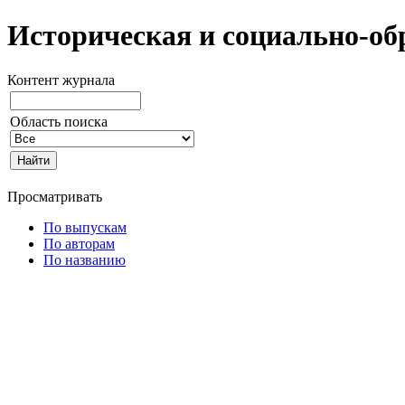
Историческая и социально-об
Контент журнала
Область поиска
Просматривать
По выпускам
По авторам
По названию