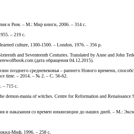
 и Рим. ‒ М.: Мир книги, 2006. ‒ 314 c.
955. ‒ 219 c.
d learned culture, 1300-1500. ‒ London, 1976. ‒ 356 p.
Sixteenth and Seventeenth Centuries. Translated by Anne and John Tede
/werewolfbook.com (дата обращения 04.12.2015).
зни позднего средневековья ‒ раннего Нового времени, способ
 time. ‒ 2014. ‒ № 2. ‒ С. 56-62.
 ‒ 715 c.
the demon-mania of witches. Centre for Reformation and Renaissance
 и наказания со времен инквизиции до наших дней. ‒ М.: Эксмо,
окид-Миф, 1996. ‒ 258 с.