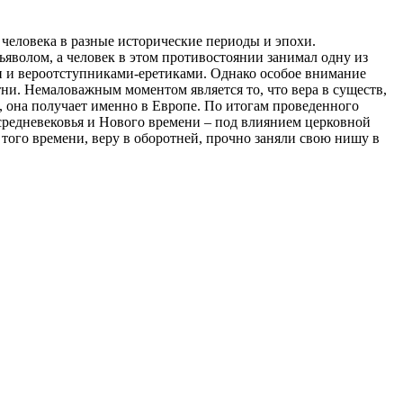
человека в разные исторические периоды и эпохи.
яволом, а человек в этом противостоянии занимал одну из
ми и вероотступниками-еретиками. Однако особое внимание
тни. Немаловажным моментом является то, что вера в существ,
и, она получает именно в Европе. По итогам проведенного
 средневековья и Нового времени ‒ под влиянием церковной
того времени, веру в оборотней, прочно заняли свою нишу в