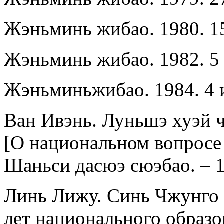
Жэньминь жибао. 1980. 1
Жэньминь жибао. 1982. 5 
Жэньминьжибао. 1984. 4 
Ван Ивэнь. Луньшэ хуэй 
[О национальном вопросе 
Шаньси дасюэ сюэбао. – 19
Линь Лижу. Синь Чжунго 
лет национального образов