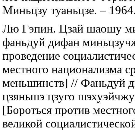
Миньцзу туаньцзе. – 1964.
Лю Гэпин. Цзай шаошу ми
фаньдуй дифан миньцзучж
проведение социалистичес
местного национализма с
меньшинств] // Фаньдуй 
цзяньшэ цзуго шэхуэйчжу
[Бороться против местног
великой социалистической]