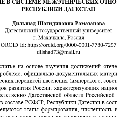
ИЕ В СИСТЕМЕ МЕЖЭТНИЧЕСКИХ ОТН
РЕСПУБЛИКИ ДАГЕСТАН 
Дильшад Шагидиновна
Рамазанова
Дагестанский государственный университет
г. Махачкала, Россия
ORCID
Id
: 
https
://
orcid
.
org
/
0000
-
0001
-
7780
-
7257
dilshad
73@
mail
.
ru
 статье  на  основе  изучения  достижений  отеч
роблеме, официально
-
документальных матери
еских переписей населения (имперского, сове
дов развития России, характеризующих нацио
ветственно Дагестанской области Российской 
в составе РСФСР, Республики Дагестан в сост
вещаются этапы форм
ирования, численность 
го населения в пределах современных границ 