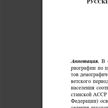
РУССК
Аннотация.
В 
риографии по п
тов демографич
ветского перио
населения соот
станской АССР 
Федерации) ос
селения русско