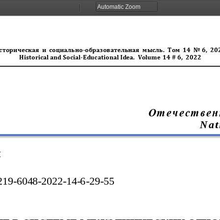
Zoom
Zoom
Out
In
сторическая
и
социально
-
образовательная
мысль.
To
м
14  No 
6
,  20
Historical
and
Social
-
Educational
Idea.
Volume
1
4 
#
6
,
20
2
2
Отечествен
N a t 
я
219
-
6048
-
2022
-
14
-
6
-
29
-
55