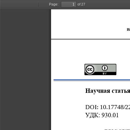
Page:
of 27
Toggle
Find
Previous
Next
Sidebar
И
Научная
стать
DOI
: 
10.17748/2
УДК: 930.01