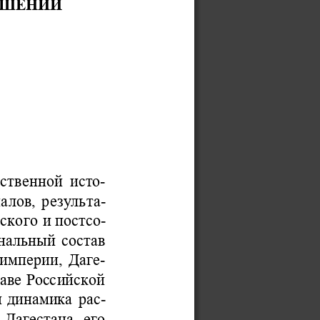
ОШЕНИЙ 
ественной  исто-
алов, результа-
тско
го и постсо-
нальный состав 
империи, Даге-
аве Российской 
и
динамика рас-
Дагестана, его 