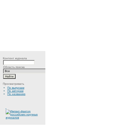
Контент журнала
Область поиска
Просматривать
По выпускам
По авторам
По названию