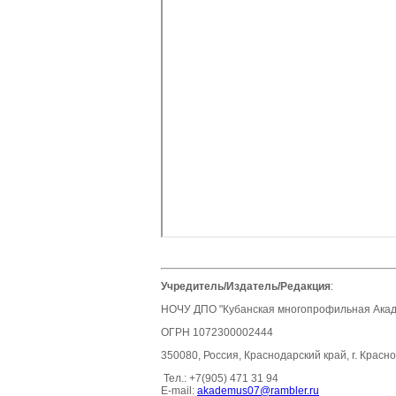
Учредитель/Издатель/Редакция
:
НОЧУ ДПО "Кубанская многопрофильная Акаде
ОГРН 1072300002444
350080, Россия, Краснодарский край, г. Красно
Тел.: +7(905) 471 31 94
E-mail:
akademus07@rambler.ru