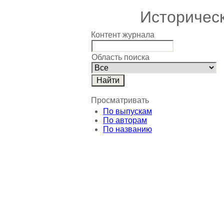
Историчес
Контент журнала
Область поиска
Просматривать
По выпускам
По авторам
По названию