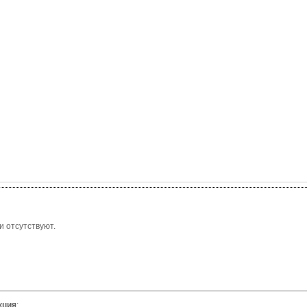
 отсутствуют.
кция
: