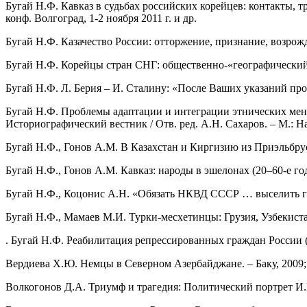
Бугай Н.Ф. Кавказ в судьбах российских корейцев: контакты,
конф. Волгоград, 1-2 ноября 2011 г. и др.
Бугай Н.Ф. Казачество России: отторжение, признание, возрожд
Бугай Н.Ф. Корейцы стран СНГ: общественно-«географический с
Бугай Н.Ф. Л. Берия – И. Сталину: «После Ваших указаний про
Бугай Н.Ф. Проблемы адаптации и интеграции этнических меньш
Историографический вестник / Отв. ред. А.Н. Сахаров. – М.: На
Бугай Н.Ф., Гонов А.М. В Казахстан и Киргизию из Приэльбрусь
Бугай Н.Ф., Гонов А.М. Кавказ: народы в эшелонах (20–60-е год
Бугай Н.Ф., Коцонис А.Н. «Обязать НКВД СССР … выселить гре
Бугай Н.Ф., Мамаев М.И. Турки-месхетинцы: Грузия, Узбекиста
. Бугай Н.Ф. Реабилитация репрессированных граждан России (
Вердиева Х.Ю. Немцы в Северном Азербайджане. – Баку, 2009; 
Волкогонов Д.А. Триумф и трагедия: Политический портрет И.В. 