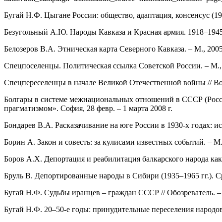
Бугай Н.Ф. Цыгане России: общество, адаптация, консенсус (191
Безугольный А.Ю. Народы Кавказа и Красная армия. 1918–1945 
Белозеров В.А. Этническая карта Северного Кавказа. – М., 2005
Спецпоселенцы. Политическая ссылка Советской России. – М.,
Спецпереселенцы в начале Великой Отечественной войны // Воп
Болгары в системе межнациональных отношений в СССР (России)
прагматизмом». София, 28 февр. – 1 марта 2008 г.
Бондарев В.А. Расказачивание на юге России в 1930-х годах: ис
Борин А. Закон и совесть: за кулисами известных событий. – М.
Боров А.Х. Депортация и реабилитация балкарского народа ка
Бруль В. Депортированные народы в Сибири (1935–1965 гг.). Ср
Бугай Н.Ф. Судьбы иранцев – граждан СССР // Обозреватель. – 
Бугай Н.Ф. 20–50-е годы: принудительные переселения народов /