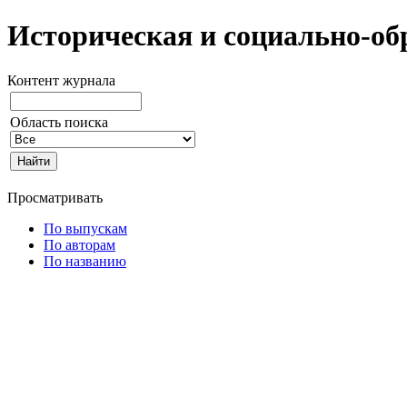
Историческая и социально-об
Контент журнала
Область поиска
Просматривать
По выпускам
По авторам
По названию