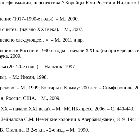
 трансформа-ции, перспектива // Корейцы Юга России и Нижнего 
ение (1917–1990-е годы). – М., 2000.
интез» (начало ХХI века). – М., 2007.
ведено сле-дующее…». – М., 2011 и др.
инств России в 1990-е годы – начале ХХI в. (на примере россий
ука, 2009.
я (20–50-е годы). – Нальчик, 1997.
ы). – М.: Инсан, 1998.
ков». – М., 1999; Болгары в Крыму: 200 лет. – Симферополь, 20
н, Россия, США. – М., 2009.
XX – начало XXI века). – М.: МСНК-пресс, 2006. – С. 440-443.
Зейналова С.М. Немецкие колонии в Азербайджане (1819–1941 гг.
Сталина. В 2-х кн. - 2-е изд. – М., 1990.