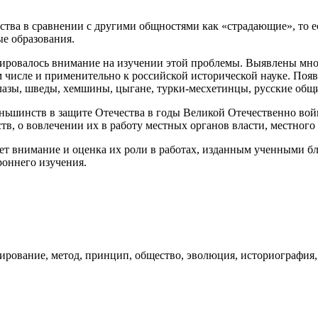
тва в сравнении с другими общностями как «страдающие», то е
е образования.
тировалось внимание на изучении этой проблемы. Выявлены мно
м числе и применительно к российской исторической науке. Поя
(лазы, шведы, хемшины, цыгане, турки-месхетинцы, русские общ
ньшинств в защите Отечества в годы Великой Отечественно вой
в, о вовлечении их в работу местных органов власти, местного
ает внимание и оценка их роли в работах, изданным ученными бл
роннего изучения.
лирование, метод, принцип, общество, эволюция, историография,