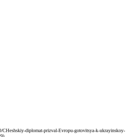
CHeshskiy-diplomat-prizval-Evropu-gotovitsya-k-ukrayinskoy-
9).