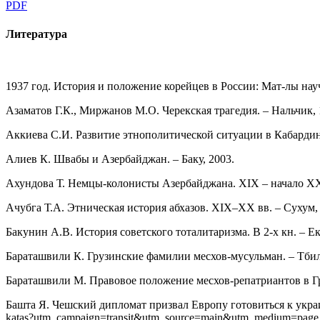
PDF
Литература
1937 год. История и положение корейцев в России: Мат-лы науч
Азаматов Г.К., Миржанов М.О. Черекская трагедия. – Нальчик, 
Аккиева С.И. Развитие этнополитической ситуации в Кабардино
Алиев К. Швабы и Азербайджан. – Баку, 2003.
Ахундова Т. Немцы-колонисты Азербайджана. XIX – начало XX в
Ачубга Т.А. Этническая история абхазов. XIX–XX вв. – Сухум,
Бакунин А.В. История советского тоталитаризма. В 2-х кн. – Ек
Бараташвили К. Грузинские фамилии месхов-мусульман. – Тбил
Бараташвили М. Правовое положение месхов-репатриантов в Гр
Башта Я. Чешский дипломат призвал Европу готовиться к украинск
katas?utm_campaign=transit&utm_source=main&utm_medium=page_