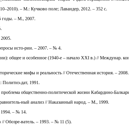
0–2010). – М.: Кучково поле; Лавандер, 2012. – 352 с.
годы. – М., 2007.
.
 2005.
росы исто-рии. – 2007. – № 4.
: общее и особенное (1940-е – начало ХХI в.) // Междунар. ко
торические мифы и реальность // Отечественная история. – 2008.
: Политиз-дат, 1991.
к проблема общественно-политической жизни Кабардино-Балкарии
авнитель-ный анализ // Наказанный народ. – М., 1999.
1994. – № 14.
/ Обозре-ватель. – 1993. – № 11 (5).