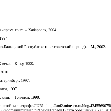
.-практ. конф. – Хабаровск, 2004.
1994.
-Балкарской Республике (постсоветский период). – М., 2002.
ека. – Ба-ку, 1999.
 2010.
атеринбург, 1997.
иси, 1997.
узии. – Тбилиси, 1998.
ой ката-строфе // URL: http://smi2.mirtesen.ru/blog/43455690750/
0&domain=mirtesen.ru&paid=1&pad=1 (дата обращения: 07.05.201