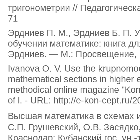
тригонометрии // Педагогическ
71
Эрдниев П. М., Эрдниев Б. П. 
обучении математике: книга для
Эрдниев. — М.: Просвещение, 
Ivanova O. V. Use the krupnomo
mathematical sections in higher edu
methodical online magazine "Kon
of l. - URL: http://e-kon-cept.ru
Высшая математика в схемах и 
С.П. Грушевский, О.В. Засядко,
Краснодар: Кубанский гос. ун -т