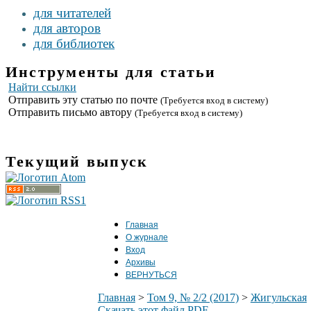
для читателей
для авторов
для библиотек
Инструменты для статьи
Найти ссылки
Отправить эту статью по почте
(Требуется вход в систему)
Отправить письмо автору
(Требуется вход в систему)
Текущий выпуск
Главная
О журнале
Вход
Архивы
ВЕРНУТЬСЯ
Главная
>
Том 9, № 2/2 (2017)
>
Жигульская
Скачать этот файл PDF