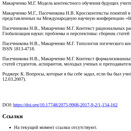
Макарченко М.Г. Модель контекстного обучения будущих учителе
Макарченко М.Г., Пасечникова Н.В. Кроссконтексты понятий в
представленных на Международную научную конференцию «68 Ге
Пасечникова Н.В., Макарченко М.Г. Контекст рациональных ра
Глобализация науки: проблемы и перспективы: сборник статей
Пасечникова Н.В., Макарченко М.Г. Типология логического конт
ISSN 1813-4718.
Пасечникова Н.В., Макарченко М.Г. Контекст формализованных л
статей студентов, аспирантов, молодых ученых и преподават
Роджерс К. Вопросы, которые я бы себе задал, если бы был учите
12.03.2007).
DOI:
https://doi.org/10.17748/2075-9908-2017-9-2/1-154-162
Ссылки
На текущий момент ссылки отсутствуют.