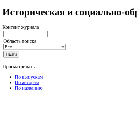
Историческая и социально-об
Контент журнала
Область поиска
Просматривать
По выпускам
По авторам
По названию