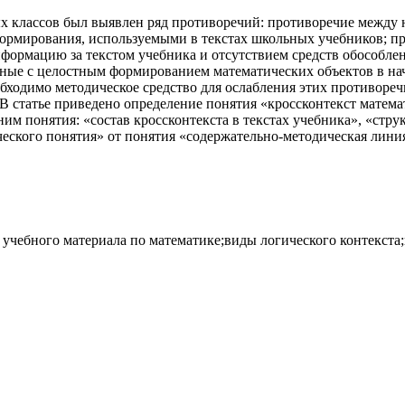
ных классов был выявлен ряд противоречий: противоречие межд
формирования, используемыми в текстах школьных учебников; п
формацию за текстом учебника и отсутствием средств обособле
нные с целостным формированием математических объектов в на
бходимо методическое средство для ослабления этих противореч
 В статье приведено определение понятия «кроссконтекст матема
им понятия: «состав кроссконтекста в текстах учебника», «стру
еского понятия» от понятия «содержательно-методическая линия
 учебного материала по математике;виды логического контекста;