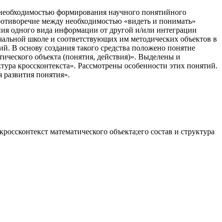
у необходимостью формирования научного понятийного
ротиворечие между необходимостью «видеть и понимать»
ния одного вида информации от другой и/или интеграции
чальной школе и соответствующих им методических объектов в
ий. В основу создания такого средства положено понятие
тического объекта (понятия, действия)». Выделены и
ктура кроссконтекста». Рассмотрены особенности этих понятий.
 развития понятия».
кроссконтекст математического объекта;его состав и структура