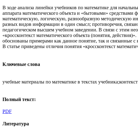
В ходе анализа линейки учебников по математике для началь
аппарата математического объекта и «бытовыми» средствами 
математическую, логическую, разнообразную методическую ин
разных видов информации в один смысл; противоречия, связа
педагогическом высшем учебном заведении. В связи с этим нео
«кроссконтекст математического объекта (понятия, действия)».
обоснованы примерами как данное понятие, так и связанные с н
В статье приведены отличия понятия «кроссконтекст математич
Ключевые слова
учебные материалы по математике в текстах учебника;контекст
Полный текст:
PDF
Литература