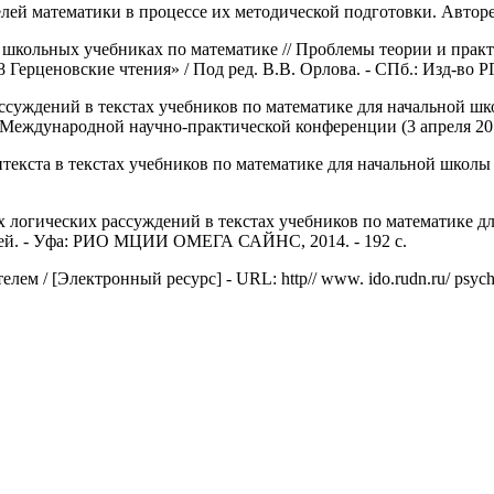
й математики в процессе их методической подготовки. Автореф. ди
 школьных учебниках по математике // Проблемы теории и практ
рценовские чтения» / Под ред. В.В. Орлова. - СПб.: Изд-во РГ
ссуждений в текстах учебников по математике для начальной шк
 Международной научно-практической конференции (3 апреля 20
екста в текстах учебников по математике для начальной школы //
огических рассуждений в текстах учебников по математике для н
елей. - Уфа: РИО МЦИИ ОМЕГА САЙНС, 2014. - 192 с.
лем / [Электронный ресурс] - URL: http// www. ido.rudn.ru/ psych