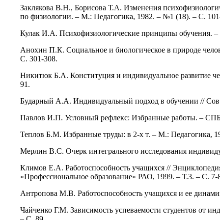
Заклякова В.Н., Борисова Т.А. Изменения психофизиологи
по физиологии. – М.: Педагогика, 1982. – №1 (18). – С. 101
Кулак И.А. Психофизиологические принципы обучения. – М
Анохин П.К. Социальное и биологическое в природе челове
С. 301-308.
Никитюк Б.А. Конституция и индивидуальное развитие чело
91.
Бударный А.А. Индивидуальный подход в обучении // Сов. п
Павлов И.П. Условный рефлекс: Избранные работы. – СПБ: 
Теплов Б.М. Избранные труды: в 2-х т. – М.: Педагогика, 1
Мерлин В.С. Очерк интегрального исследования индивидуал
Климов Е.А. Работоспособность учащихся // Энциклопедия
«Профессиональное образование» РАО, 1999. – Т.3. – С. 7-
Антропова М.В. Работоспособность учащихся и ее динамика
Чайченко Г.М. Зависимость успеваемости студентов от инд
– С. 89.