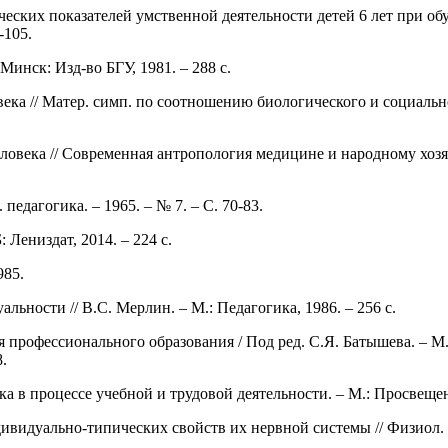
ческих показателей умственной деятельности детей 6 лет при об
-105.
инск: Изд-во БГУ, 1981. – 288 с.
ка // Матер. cимп. по соотношению биологического и социальног
века // Современная антропология медицине и народному хозяйст
едагогика. – 1965. ‒ № 7. – С. 70-83.
Лениздат, 2014. – 224 с.
985.
ьности // В.С. Мерлин. – М.: Педагогика, 1986. – 256 с.
 профессионального образования / Под ред. С.Я. Батышева. – М
8.
 в процессе учебной и трудовой деятельности. – М.: Просвещени
ивидуально-типических свойств их нервной системы // Физиол. жу