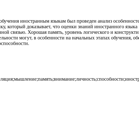
обучения иностранным языкам был проведен анализ особенност
ку, который доказывает, что оценки знаний иностранного языка
нной связью. Хорошая память, уровень логического и конструк
ьности могут, в особенности на начальных этапах обучения, о
оспособности.
реляция;мышление;память;внимание;личность;способности;иност