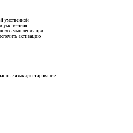
ей умственной
 и умственная
тивного мышления при
беспечить активацию
ранные языки;тестирование