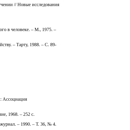
учении // Новые исследования
о в человеке. – М., 1975. –
ву. – Тарту, 1988. – С. 89-
.: Ассоциация
е, 1968. – 252 с.
рнал. – 1990. – Т. 36, № 4.