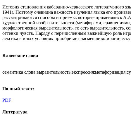
История становления кабардино-черкесского литературного я
1941). Поэтому очевидна важность изучения языка его произве
рассматриваются способы и приемы, которые применялись А.А.
художественной изобразительности (метафорами, сравнениями,
морфологическая выразительность, то есть выразительность, 
оттенки чувств. Наряду с перечисленным важнейшую роль игра
лексика в иных условиях приобретает насмешливо-ироническу
Ключевые слова
семантика слова;выразительность;экспрессия;метафоризация;с
Полный текст:
PDF
Литература