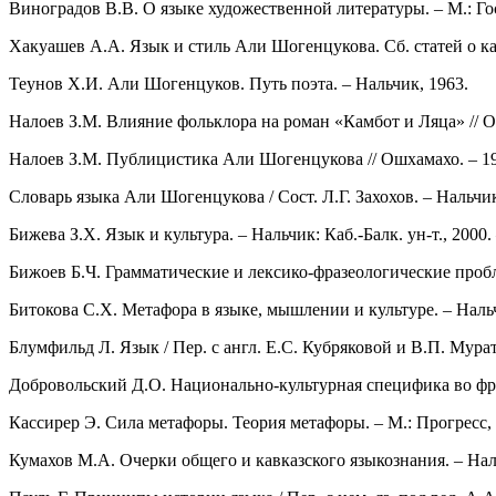
Виноградов В.В. О языке художественной литературы. ‒ М.: Гос
Хакуашев А.А. Язык и стиль Али Шогенцукова. Сб. статей о каб
Теунов Х.И. Али Шогенцуков. Путь поэта. ‒ Нальчик, 1963.
Налоев З.М. Влияние фольклора на роман «Камбот и Ляца» // Ошх
Налоев З.М. Публицистика Али Шогенцукова // Ошхамахо. ‒ 1976
Словарь языка Али Шогенцукова / Сост. Л.Г. Захохов. ‒ Нальчик,
Бижева З.Х. Язык и культура. ‒ Нальчик: Каб.-Балк. ун-т., 2000. 
Бижоев Б.Ч. Грамматические и лексико-фразеологические пробле
Битокова С.Х. Метафора в языке, мышлении и культуре. ‒ Нальчик
Блумфильд Л. Язык / Пер. с англ. Е.С. Кубряковой и В.П. Мурат.
Добровольский Д.О. Национально-культурная специфика во фразе
Кассирер Э. Сила метафоры. Теория метафоры. ‒ М.: Прогресс, 1
Кумахов М.А. Очерки общего и кавказского языкознания. ‒ Наль