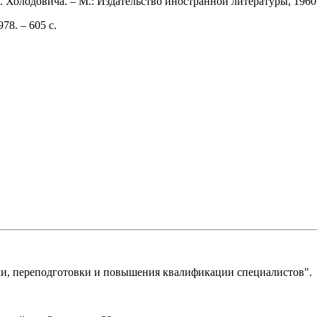
А. Холодовича. ‒ М.: Издательство иностранной литературы, 1960.
78. ‒ 605 с.
, переподготовки и повышения квалификации специалистов".