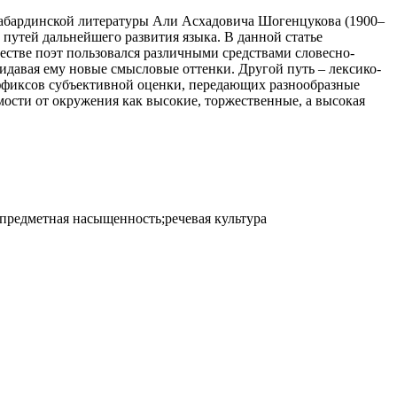
 кабардинской литературы Али Асхадовича Шогенцукова (1900‒
 путей дальнейшего развития языка. В данной статье
стве поэт пользовался различными средствами словесно-
идавая ему новые смысловые оттенки. Другой путь – лексико-
суффиксов субъективной оценки, передающих разнообразные
мости от окружения как высокие, торжественные, а высокая
предметная насыщенность;речевая культура