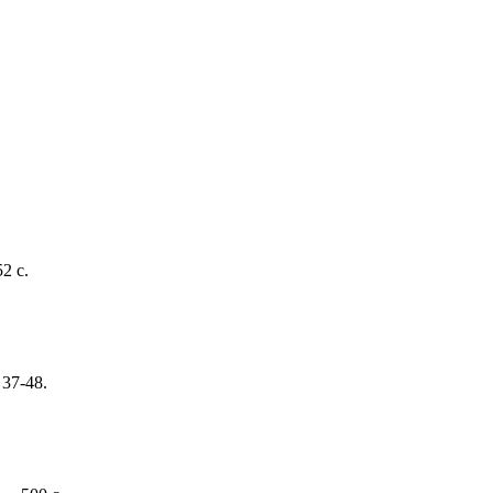
2 с.
37-48.