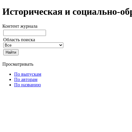
Историческая и социально-об
Контент журнала
Область поиска
Просматривать
По выпускам
По авторам
По названию