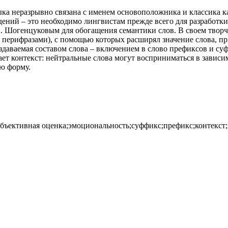
зыка неразрывно связана с именем основоположника и классика
дений – это необходимо лингвистам прежде всего для разработки
 Шогенцуковым для обогащения семантики слов. В своем творче
 перифразами), с помощью которых расширял значение слова, пр
создаваемая составом слова – включением в слово префиксов и 
ет контекст: нейтральные слова могут восприниматься в зависи
ю форму.
убъективная оценка;эмоциональность;суффикс;префикс;контекст;