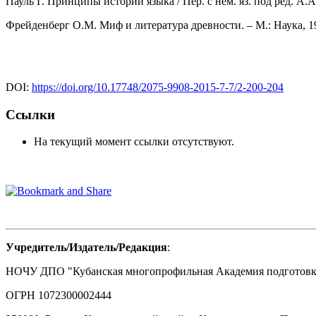
Пауль Г. Принципы истории языка / Пер. с нем. яз. под ред. А.
Фрейденберг О.М. Миф и литература древности. ‒ М.: Наука, 19
DOI:
https://doi.org/10.17748/2075-9908-2015-7-7/2-200-204
Ссылки
На текущий момент ссылки отсутствуют.
Учредитель/Издатель/Редакция
:
НОЧУ ДПО "Кубанская многопрофильная Академия подготовки
ОГРН 1072300002444