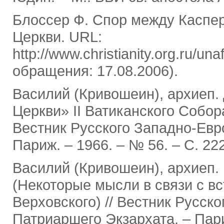
Блоссер Ф. Спор между Каспер
Церкви. URL:
http://www.christianity.org.ru/un
обращения: 17.08.2006).
Василий (Кривошеин), архиеп.
Церкви» II Ватиканского Собора
Вестник Русского Западно-Евр
Париж. ‒ 1966. ‒ № 56. ‒ С. 22
Василий (Кривошеин), архиеп.
(Некоторые мысли в связи с в
Верховского) // Вестник Русск
Патриаршего Экзархата. ‒ Париж