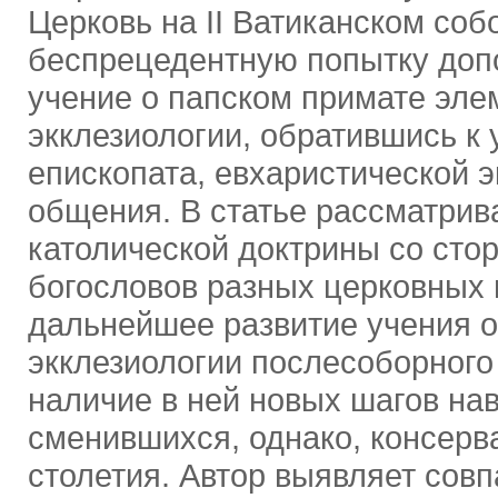
Церковь на II Ватиканском соб
беспрецедентную попытку доп
учение о папском примате эл
экклезиологии, обратившись к
епископата, евхаристической э
общения. В статье рассматрив
католической доктрины со сто
богословов разных церковных 
дальнейшее развитие учения о
экклезиологии послесоборного 
наличие в ней новых шагов на
сменившихся, однако, консерв
столетия. Автор выявляет сов