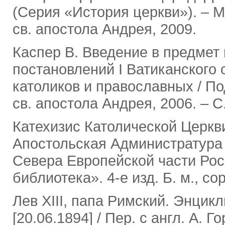
(Серия «История церкви»). ‒ М
св. апостола Андрея, 2009.
Каспер В. Введение в предмет
постановлений I Ватиканского 
католиков и православных / По
св. апостола Андрея, 2006. ‒ С.
Катехизис Католической Церкви 
Апостольская Администратура 
Севера Европейской части Рос
библиотека». 4-е изд. Б. м., cop
Лев XIII, папа Римский. Энц
[20.06.1894] / Пер. с англ. А. 