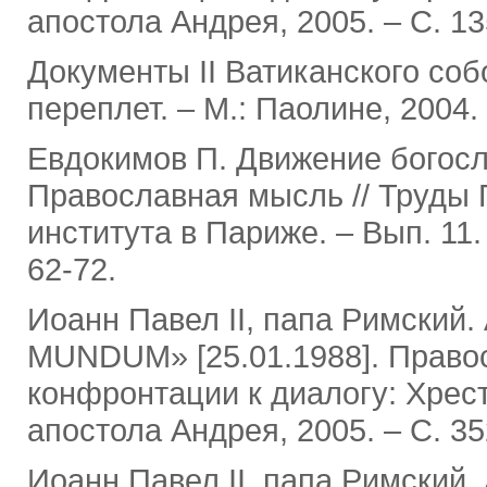
апостола Андрея, 2005. ‒ С. 13
Документы II Ватиканского собо
переплет. ‒ М.: Паолине, 2004.
Евдокимов П. Движение богосл
Православная мысль // Труды 
института в Париже. ‒ Вып. 11
62-72.
Иоанн Павел II, папа Римский
MUNDUM» [25.01.1988]. Правос
конфронтации к диалогу: Хресто
апостола Андрея, 2005. ‒ С. 35
Иоанн Павел II, папа Римски