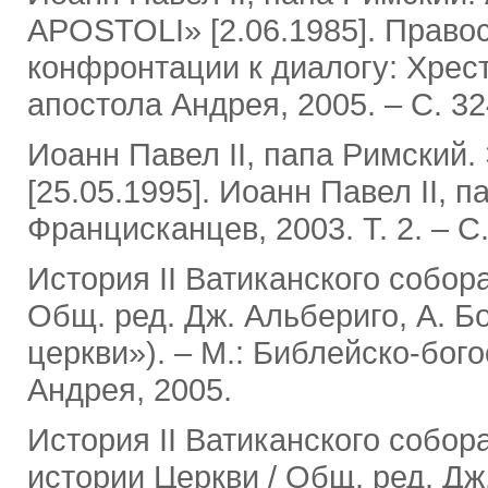
APOSTOLI» [2.06.1985]. Правос
конфронтации к диалогу: Хресто
апостола Андрея, 2005. ‒ С. 32
Иоанн Павел II, папа Римский
[25.05.1995]. Иоанн Павел II, 
Францисканцев, 2003. Т. 2. ‒ С.
История II Ватиканского собора
Общ. ред. Дж. Альбериго, А. Б
церкви»). ‒ М.: Библейско-бого
Андрея, 2005.
История II Ватиканского собор
истории Церкви / Общ. ред. Дж.