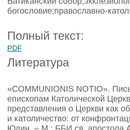
Ватиканский собор;экклезиоло
богословие;православно-катол
Полный текст:
PDF
Литература
«COMMUNIONIS NOTIO». Письм
епископам Католической Церкв
представления о Церкви как об
и католичество: от конфронтаци
Юдин. ‒ М.: ББИ св. апостола А