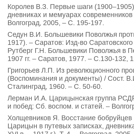
Королев В.З. Первые шаги (1900‒1905)
дневниках и мемуарах современников (к. 
Волгоград, 2005, – С. 195-197.
Седун В.И. Большевики Поволжья прот
1917). ‒ Саратов: Изд-во Саратовского 
Рутберг Г.Н. Большевики Поволжья в 
1907 гг. ‒ Саратов, 1977. ‒ С.130-132, 1
Григорьев Л.П. Из революционного про
(Воспоминания и документы) / Сост. В.
Сталинград, 1960. ‒ С. 50-60.
Лерман И.А. Царицынская группа РСДР
и побед: Сб. воспом. и статей. ‒ Волгог
Холщевников Я. Восстание бобруйцев в
Царицын в путевых записках, дневника
XVI в. – 1917 г.). Т. 4. ‒ Волгоград, 2005